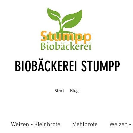
BIOBÄCKEREI STUMPP
Start
Blog
Weizen - Kleinbrote
Mehlbrote
Weizen - 