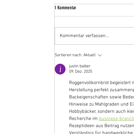
1 Kommentar
Kommentar verfassen...
Sortieren nach:
Aktuell
justin baiber
09. Dez. 2025
Roggenvollkornbrot begeistert m
Herstellung perfekt zusammenpas
Backeigenschaften sowie Bedeut
Hinweise zu Mahlgraden und Ein
Hobbybäcker, sondern auch klei
Recherche im 
business-branc
Rezeptideen aus Beitrag nutze
Verständnis für handwerkliche P