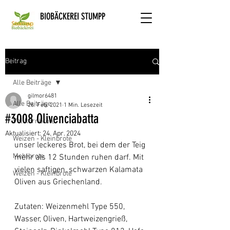
BIOBÄCKEREI STUMPP
Beitrag
Alle Beiträge
gilmor6481
Alle Beiträge
26. Feb. 2021
1 Min. Lesezeit
#3008 Olivenciabatta
Vollkornbrote
Aktualisiert:
24. Apr. 2024
Weizen - Kleinbrote
unser leckeres Brot, bei dem der Teig 
Mehlbrote
mehr als 12 Stunden ruhen darf. Mit 
vielen saftigen, schwarzen Kalamata 
Weizen - Kleinbrote
Oliven aus Griechenland.
Zutaten: Weizenmehl Type 550, 
Wasser, Oliven, Hartweizengrieß, 